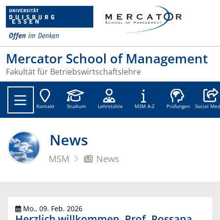
Mercator School of Management
Fakultät für Betriebswirtschaftslehre
Social
Kontakt
Studium
Lehrstühle
MSM A-Z
Prüfungen
Social Med
News
MSM
News
Mo., 09. Feb. 2026
Herzlich willkommen, Prof. Rossana