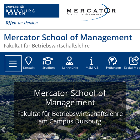
Mercator School of Management
Fakultät für Betriebswirtschaftslehre
Social
Kontakt
Studium
Lehrstühle
MSM A-Z
Prüfungen
Social Med
Mercator School of
Management
Fakultät für Betriebswirtschaftslehre
am Campus Duisburg