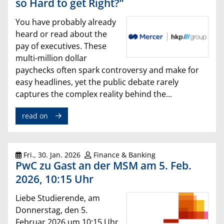
so Hard to get Right?”
You have probably already
heard or read about the
pay of executives. These
multi-million dollar
paychecks often spark controversy and make for
easy headlines, yet the public debate rarely
captures the complex reality behind the...
read on
Fri., 30. Jan. 2026
Finance & Banking
PwC zu Gast an der MSM am 5. Feb.
2026, 10:15 Uhr
Liebe Studierende, am
Donnerstag, den 5.
Februar 2026 um 10:15 Uhr