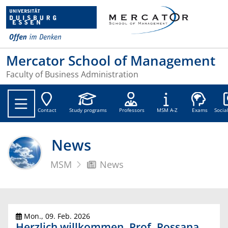
Mercator School of Management
Faculty of Business Administration
Soc
Contact
Study programs
Professors
MSM A-Z
Exams
Socia
News
MSM
News
Mon., 09. Feb. 2026
Herzlich willkommen, Prof. Rossana