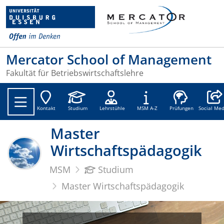
Mercator School of Management
Fakultät für Betriebswirtschaftslehre
Social
Kontakt
Studium
Lehrstühle
MSM A-Z
Prüfungen
Social Med
Master
Wirtschaftspädagogik
MSM
Studium
Master Wirtschaftspädagogik