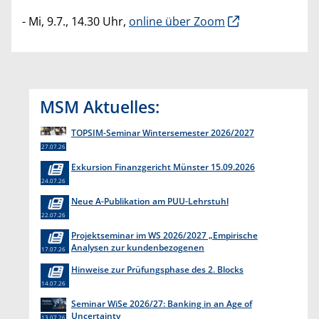
- Mi, 9.7., 14.30 Uhr,
online über Zoom
MSM Aktuelles:
TOPSIM-Seminar Wintersemester 2026/2027
27.07.26
Exkursion Finanzgericht Münster 15.09.2026
24.07.26
Neue A-Publikation am PUU-Lehrstuhl
22.07.26
Projektseminar im WS 2026/2027 „Empirische
Analysen zur kundenbezogenen
17.07.26
Erkenntnisgewinnung “
Hinweise zur Prüfungsphase des 2. Blocks
14.07.26
Seminar WiSe 2026/27: Banking in an Age of
Uncertainty
13.07.26