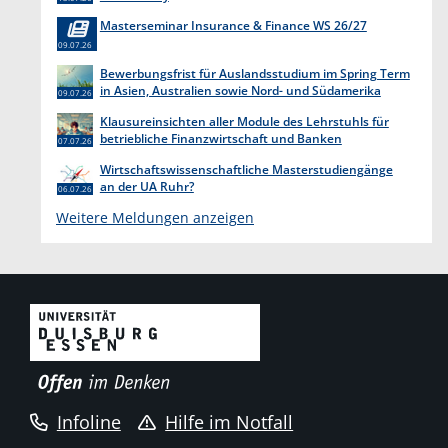
Masterseminar Insurance & Finance WS 26/27
09.07.26
Bewerbungsfrist für Auslandsstudium im Spring Term
in Asien, Australien sowie Nord- und Südamerika
09.07.26
endet am 31. Juli 2026
Klausureinsichten aller Module des Lehrstuhls für
betriebliche Finanzwirtschaft und Banken
07.07.26
Wirtschaftswissenschaftliche Masterstudiengänge
an der UA Ruhr?
06.07.26
Weitere Meldungen anzeigen
Infoline
Hilfe im Notfall