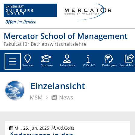
Mercator School of Management
Fakultät für Betriebswirtschaftslehre
Social
Kontakt
Studium
Lehrstühle
MSM A-Z
Prüfungen
Social Med
Einzelansicht
MSM
News
Mi., 25. Jun. 2025
v.d.Goltz