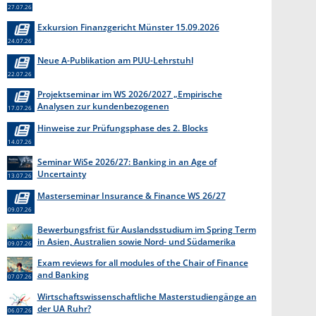
27.07.26
Exkursion Finanzgericht Münster 15.09.2026
24.07.26
Neue A-Publikation am PUU-Lehrstuhl
22.07.26
Projektseminar im WS 2026/2027 „Empirische
Analysen zur kundenbezogenen
17.07.26
Erkenntnisgewinnung “
Hinweise zur Prüfungsphase des 2. Blocks
14.07.26
Seminar WiSe 2026/27: Banking in an Age of
Uncertainty
13.07.26
Masterseminar Insurance & Finance WS 26/27
09.07.26
Bewerbungsfrist für Auslandsstudium im Spring Term
in Asien, Australien sowie Nord- und Südamerika
09.07.26
endet am 31. Juli 2026
Exam reviews for all modules of the Chair of Finance
and Banking
07.07.26
Wirtschaftswissenschaftliche Masterstudiengänge an
der UA Ruhr?
06.07.26