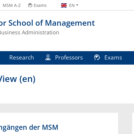
MSM A-Z
Exams
EN
or School of Management
 Business Administration
Research
Professors
Exams
iew (en)
engängen der MSM