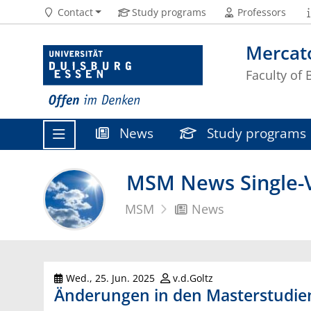
Contact
Study programs
Professors
Mercat
Faculty of
News
Study programs
MSM News Single-V
MSM
News
Wed., 25. Jun. 2025
v.d.Goltz
Änderungen in den Masterstudi