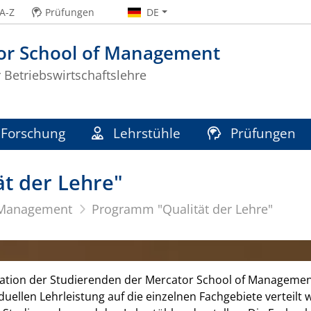
A-Z
Prüfungen
DE
or School of Management
r Betriebswirtschaftslehre
Forschung
Lehrstühle
Prüfungen
t der Lehre"
 Management
Programm "Qualität der Lehre"
tion der Studierenden der Mercator School of Management
duellen Lehrleistung auf die einzelnen Fachgebiete verteilt 