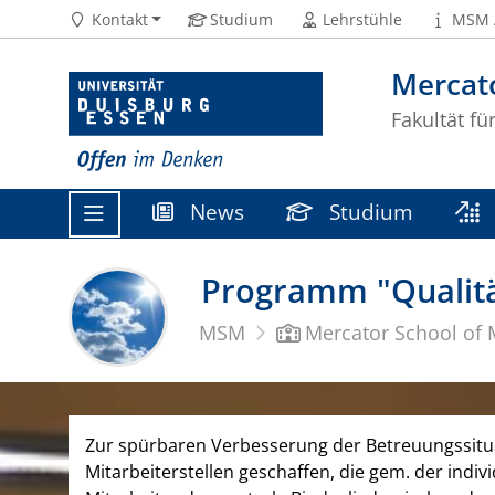
Kontakt
Studium
Lehrstühle
MSM 
Mercat
Fakultät fü
News
Studium
Programm "Qualitä
MSM
Mercator School of
Zur spürbaren Verbesserung der Betreuungssitua
Mitarbeiterstellen geschaffen, die gem. der indivi