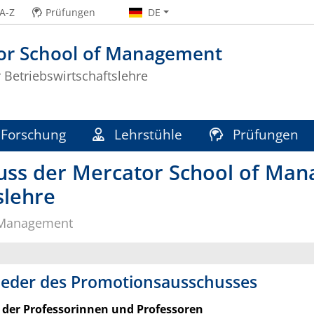
A-Z
Prüfungen
DE
or School of Management
r Betriebswirtschaftslehre
Forschung
Lehrstühle
Prüfungen
ss der Mercator School of Mana
slehre
 Management
ieder des Promotionsausschusses
der Professorinnen und Professoren