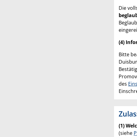
Die vol
beglaub
Beglaub
eingere
(4) Inf
Bitte b
Duisbur
Bestäti
Promove
des
Ein
Einschr
Zula
(1) Wel
(siehe
P