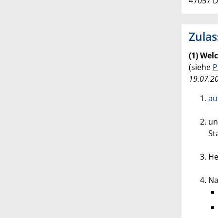
47057 D
Zula
(1) Wel
(siehe
P
19.07.20
au
un
St
He
Na