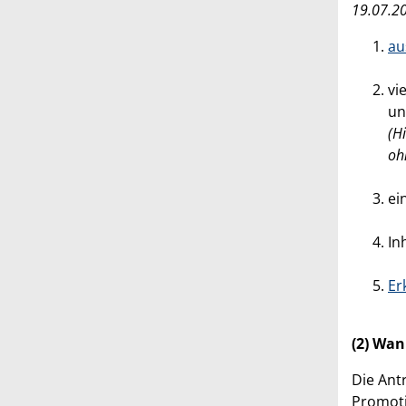
19.07.20
au
vi
un
(H
oh
ei
In
Er
(2) Wan
Die Ant
Promot