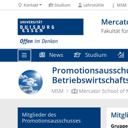
Kontakt
Studium
Lehrstühle
MSM 
Mercat
Fakultät fü
News
Studium
Promotionsausschu
Betriebswirtschaft
MSM
Mercator School of
Mitgl
Mitglieder des
Promotionsausschusses
Gruppe 