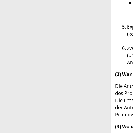
Ex
(k
zw
(u
An
(2) Wan
Die Ant
des Pr
Die Ent
der Antr
Promove
(3) Wo 