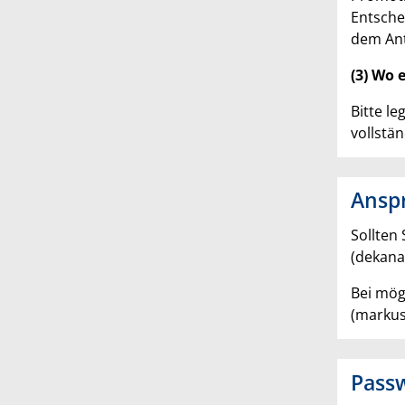
Entsche
dem Ant
(3) Wo 
Bitte l
vollstä
Ansp
Sollten
(dekana
Bei mög
(markus
Passw