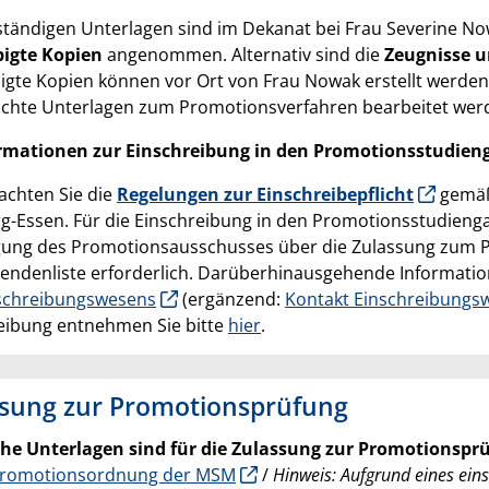
lständigen Unterlagen sind im Dekanat bei Frau Severine No
igte Kopien
angenommen. Alternativ sind die
Zeugnisse u
igte Kopien können vor Ort von Frau Nowak erstellt werden. 
ichte Unterlagen zum Promotionsverfahren bearbeitet wer
ormationen zur Einschreibung in den Promotionsstudien
eachten Sie die
Regelungen zur Einschreibepflicht
gemäß
g-Essen. Für die Einschreibung in den Promotionsstudiengang
gung des Promotionsausschusses über die Zulassung zum P
ndenliste erforderlich. Darüberhinausgehende Information
schreibungswesens
(ergänzend:
Kontakt Einschreibungs
eibung entnehmen Sie bitte
hier
.
ssung zur Promotionsprüfung
che Unterlagen sind für die Zulassung zur Promotionspr
romotionsordnung der MSM
/
Hinweis: Aufgrund eines ein