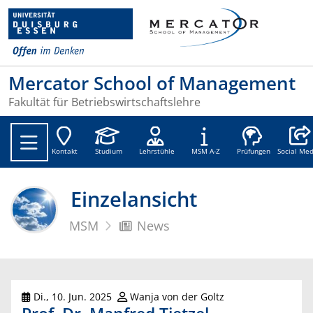
Mercator School of Management
Fakultät für Betriebswirtschaftslehre
Social
Kontakt
Studium
Lehrstühle
MSM A-Z
Prüfungen
Social Med
Einzelansicht
MSM
News
Di., 10. Jun. 2025
Wanja von der Goltz