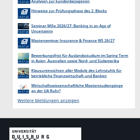
Analysen zur kundenbezogenen
17.07.26
Erkenntnisgewinnung “
Hinweise zur Prüfungsphase des 2. Blocks
14.07.26
Seminar WiSe 2026/27: Banking in an Age of
Uncertainty
13.07.26
Masterseminar Insurance & Finance WS 26/27
09.07.26
Bewerbungsfrist für Auslandsstudium im Spring Term
in Asien, Australien sowie Nord- und Südamerika
09.07.26
endet am 31. Juli 2026
Klausureinsichten aller Module des Lehrstuhls für
betriebliche Finanzwirtschaft und Banken
07.07.26
Wirtschaftswissenschaftliche Masterstudiengänge
an der UA Ruhr?
06.07.26
Weitere Meldungen anzeigen