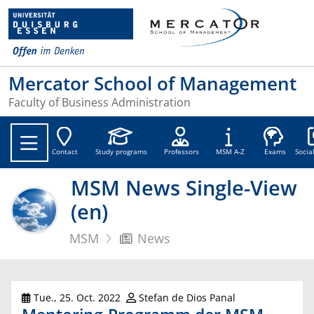
Mercator School of Management
Faculty of Business Administration
Soc
Contact
Study programs
Professors
MSM A-Z
Exams
Socia
MSM News Single-View
(en)
MSM
News
Tue., 25. Oct. 2022
Stefan de Dios Panal