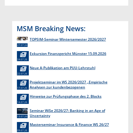
MSM Breaking News:
TOPSIM-Seminar Wintersemester 2026/2027
27.07.26
Exkursion Finanzgericht Münster 15.09.2026
24.07.26
Neue A-Publikation am PUU-Lehrstuhl
22.07.26
Projektseminar im WS 2026/2027 „Empirische
Analysen zur kundenbezogenen
17.07.26
Erkenntnisgewinnung “
Hinweise zur Prüfungsphase des 2. Blocks
14.07.26
Seminar WiSe 2026/27: Banking in an Age of
Uncertainty
13.07.26
Masterseminar Insurance & Finance WS 26/27
09.07.26