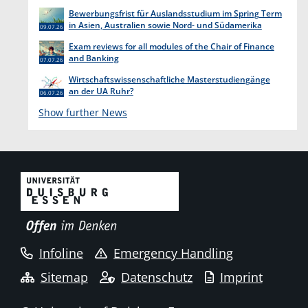
Bewerbungsfrist für Auslandsstudium im Spring Term
in Asien, Australien sowie Nord- und Südamerika
09.07.26
endet am 31. Juli 2026
Exam reviews for all modules of the Chair of Finance
and Banking
07.07.26
Wirtschaftswissenschaftliche Masterstudiengänge
an der UA Ruhr?
06.07.26
Show further News
Infoline
Emergency Handling
Sitemap
Datenschutz
Imprint