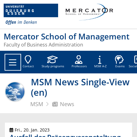
Mercator School of Management
Faculty of Business Administration
Soc
Contact
Study programs
Professors
MSM A-Z
Exams
Socia
MSM News Single-View
(en)
MSM
News
Fri., 20. Jan. 2023