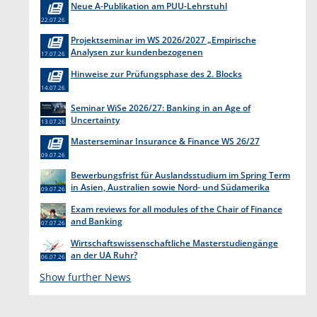
Neue A-Publikation am PUU-Lehrstuhl
22.07.26
Projektseminar im WS 2026/2027 „Empirische
Analysen zur kundenbezogenen
17.07.26
Erkenntnisgewinnung “
Hinweise zur Prüfungsphase des 2. Blocks
14.07.26
Seminar WiSe 2026/27: Banking in an Age of
Uncertainty
13.07.26
Masterseminar Insurance & Finance WS 26/27
09.07.26
Bewerbungsfrist für Auslandsstudium im Spring Term
in Asien, Australien sowie Nord- und Südamerika
09.07.26
endet am 31. Juli 2026
Exam reviews for all modules of the Chair of Finance
and Banking
07.07.26
Wirtschaftswissenschaftliche Masterstudiengänge
an der UA Ruhr?
06.07.26
Show further News