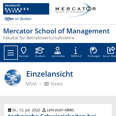
Mercator School of Management
Fakultät für Betriebswirtschaftslehre
Social
Kontakt
Studium
Lehrstühle
MSM A-Z
Prüfungen
Social Med
Einzelansicht
MSM
News
Di., 12. Jul. 2022
Lehrstuhl ABWL