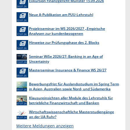
Exkursion Finanzgericht Münster 15.09.2026
24.07.26
Neue A-Publikation am PUU-Lehrstuhl
22.07.26
Projektseminar im WS 2026/2027 „Empirische
Analysen zur kundenbezogenen
17.07.26
Erkenntnisgewinnung “
Hinweise zur Prüfungsphase des 2. Blocks
14.07.26
Seminar WiSe 2026/27: Banking in an Age of
Uncertainty
13.07.26
Masterseminar Insurance & Finance WS 26/27
09.07.26
Bewerbungsfrist für Auslandsstudium im Spring Term
in Asien, Australien sowie Nord- und Südamerika
09.07.26
endet am 31. Juli 2026
Klausureinsichten aller Module des Lehrstuhls für
betriebliche Finanzwirtschaft und Banken
07.07.26
Wirtschaftswissenschaftliche Masterstudiengänge
an der UA Ruhr?
06.07.26
Weitere Meldungen anzeigen