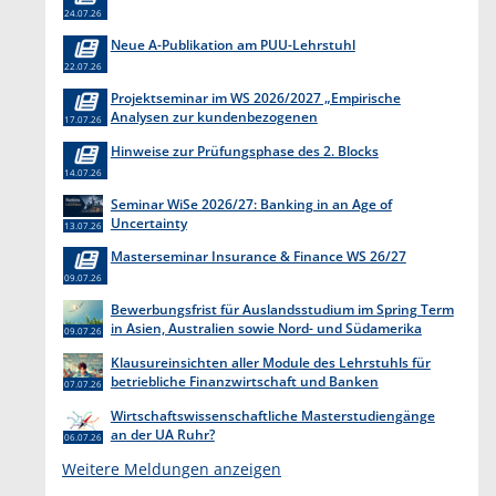
24.07.26
Neue A-Publikation am PUU-Lehrstuhl
22.07.26
Projektseminar im WS 2026/2027 „Empirische
Analysen zur kundenbezogenen
17.07.26
Erkenntnisgewinnung “
Hinweise zur Prüfungsphase des 2. Blocks
14.07.26
Seminar WiSe 2026/27: Banking in an Age of
Uncertainty
13.07.26
Masterseminar Insurance & Finance WS 26/27
09.07.26
Bewerbungsfrist für Auslandsstudium im Spring Term
in Asien, Australien sowie Nord- und Südamerika
09.07.26
endet am 31. Juli 2026
Klausureinsichten aller Module des Lehrstuhls für
betriebliche Finanzwirtschaft und Banken
07.07.26
Wirtschaftswissenschaftliche Masterstudiengänge
an der UA Ruhr?
06.07.26
Weitere Meldungen anzeigen