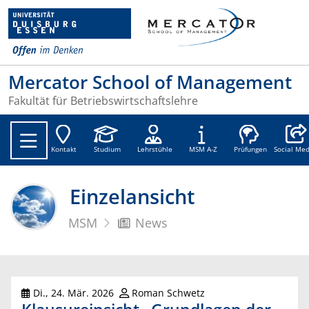
Mercator School of Management
Fakultät für Betriebswirtschaftslehre
Social
Kontakt
Studium
Lehrstühle
MSM A-Z
Prüfungen
Social Med
Einzelansicht
MSM
News
Di., 24. Mär. 2026
Roman Schwetz