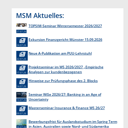
MSM Aktuelles:
TOPSIM-Seminar Wintersemester 2026/2027
27.07.26
Exkursion Finanzgericht Münster 15.09.2026
24.07.26
Neue A-Publikation am PUU-Lehrstuhl
22.07.26
Projektseminar im WS 2026/2027 „Empirische
Analysen zur kundenbezogenen
17.07.26
Erkenntnisgewinnung “
Hinweise zur Prüfungsphase des 2. Blocks
14.07.26
Seminar WiSe 2026/27: Banking in an Age of
Uncertainty
13.07.26
Masterseminar Insurance & Finance WS 26/27
09.07.26
Bewerbungsfrist für Auslandsstudium im Spring Term
in Asien, Australien sowie Nord- und Südamerika
09.07.26