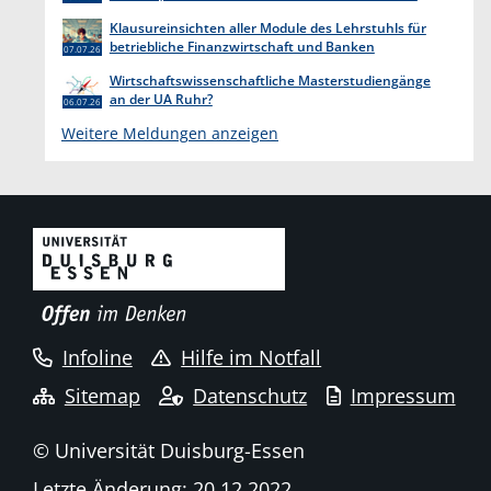
endet am 31. Juli 2026
Klausureinsichten aller Module des Lehrstuhls für
betriebliche Finanzwirtschaft und Banken
07.07.26
Wirtschaftswissenschaftliche Masterstudiengänge
an der UA Ruhr?
06.07.26
Weitere Meldungen anzeigen
Infoline
Hilfe im Notfall
Sitemap
Datenschutz
Impressum
© Universität Duisburg-Essen
Letzte Änderung: 20.12.2022