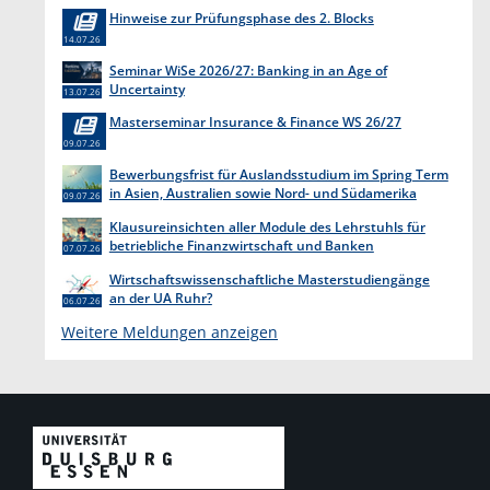
Erkenntnisgewinnung “
Hinweise zur Prüfungsphase des 2. Blocks
14.07.26
Seminar WiSe 2026/27: Banking in an Age of
Uncertainty
13.07.26
Masterseminar Insurance & Finance WS 26/27
09.07.26
Bewerbungsfrist für Auslandsstudium im Spring Term
in Asien, Australien sowie Nord- und Südamerika
09.07.26
endet am 31. Juli 2026
Klausureinsichten aller Module des Lehrstuhls für
betriebliche Finanzwirtschaft und Banken
07.07.26
Wirtschaftswissenschaftliche Masterstudiengänge
an der UA Ruhr?
06.07.26
Weitere Meldungen anzeigen