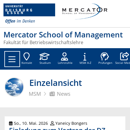
Mercator School of Management
Fakultät für Betriebswirtschaftslehre
Social
Kontakt
Studium
Lehrstühle
MSM A-Z
Prüfungen
Social Med
Einzelansicht
MSM
News
So., 10. Mai. 2026
Yaneicy Bongers