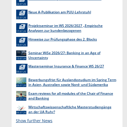
24.07.26
Neue A-Publikation am PUU-Lehrstuhl
22.07.26
Projektseminar im WS 2026/2027 „Empirische
Analysen zur kundenbezogenen
17.07.26
Erkenntnisgewinnung “
Hinweise zur Prüfungsphase des 2. Blocks
14.07.26
Seminar WiSe 2026/27: Banking in an Age of
Uncertainty
13.07.26
Masterseminar Insurance & Finance WS 26/27
09.07.26
Bewerbungsfrist für Auslandsstudium im Spring Term
in Asien, Australien sowie Nord- und Südamerika
09.07.26
endet am 31. Juli 2026
Exam reviews for all modules of the Chair of Finance
and Banking
07.07.26
Wirtschaftswissenschaftliche Masterstudiengänge
an der UA Ruhr?
06.07.26
Show further News