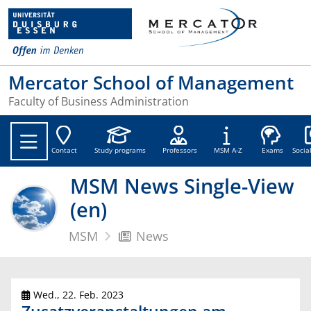
Mercator School of Management
Faculty of Business Administration
Soc
Contact
Study programs
Professors
MSM A-Z
Exams
Socia
MSM News Single-View
(en)
MSM
News
Wed., 22. Feb. 2023