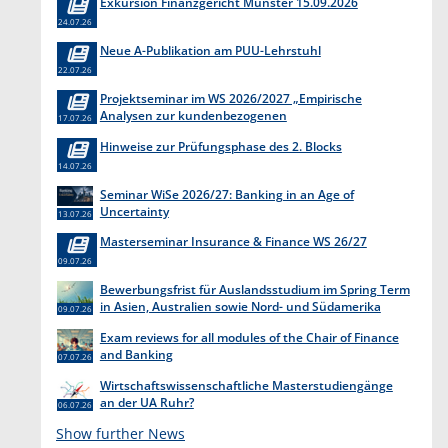
Exkursion Finanzgericht Münster 15.09.2026
24.07.26
Neue A-Publikation am PUU-Lehrstuhl
22.07.26
Projektseminar im WS 2026/2027 „Empirische
Analysen zur kundenbezogenen
17.07.26
Erkenntnisgewinnung “
Hinweise zur Prüfungsphase des 2. Blocks
14.07.26
Seminar WiSe 2026/27: Banking in an Age of
Uncertainty
13.07.26
Masterseminar Insurance & Finance WS 26/27
09.07.26
Bewerbungsfrist für Auslandsstudium im Spring Term
in Asien, Australien sowie Nord- und Südamerika
09.07.26
endet am 31. Juli 2026
Exam reviews for all modules of the Chair of Finance
and Banking
07.07.26
Wirtschaftswissenschaftliche Masterstudiengänge
an der UA Ruhr?
06.07.26
Show further News