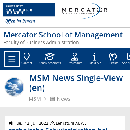
Mercator School of Management
Faculty of Business Administration
Soc
Contact
Study programs
Professors
MSM A-Z
Exams
Socia
MSM News Single-View
(en)
MSM
News
Tue., 12. Jul. 2022
Lehrstuhl ABWL