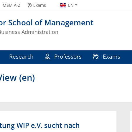
MSM A-Z
Exams
EN
or School of Management
 Business Administration
Research
Professors
Exams
iew (en)
ung WIP e.V. sucht nach