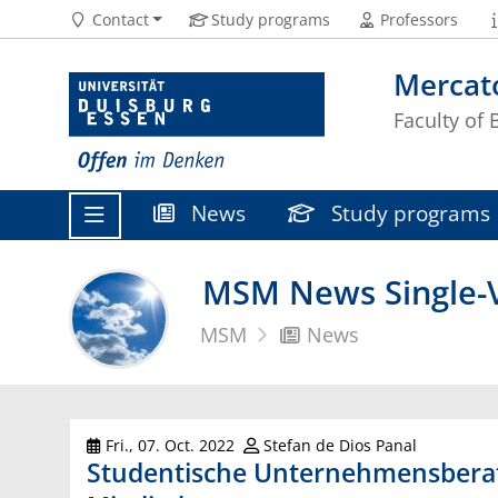
Contact
Study programs
Professors
Mercat
Faculty of
News
Study programs
MSM News Single-V
MSM
News
Fri., 07. Oct. 2022
Stefan de Dios Panal
Studentische Unternehmensberat