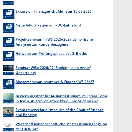
27.07.26
Exkursion Finanzgericht Münster 15.09.2026
24.07.26
Neue A-Publikation am PUU-Lehrstuhl
22.07.26
Projektseminar im WS 2026/2027 „Empirische
Analysen zur kundenbezogenen
17.07.26
Erkenntnisgewinnung “
Hinweise zur Prüfungsphase des 2. Blocks
14.07.26
Seminar WiSe 2026/27: Banking in an Age of
Uncertainty
13.07.26
Masterseminar Insurance & Finance WS 26/27
09.07.26
Bewerbungsfrist für Auslandsstudium im Spring Term
in Asien, Australien sowie Nord- und Südamerika
09.07.26
endet am 31. Juli 2026
Exam reviews for all modules of the Chair of Finance
and Banking
07.07.26
Wirtschaftswissenschaftliche Masterstudiengänge an
der UA Ruhr?
06.07.26