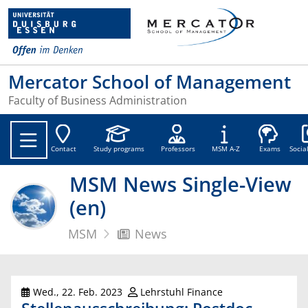
Mercator School of Management
Faculty of Business Administration
Soc
Contact
Study programs
Professors
MSM A-Z
Exams
Socia
MSM News Single-View
(en)
MSM
News
Wed., 22. Feb. 2023
Lehrstuhl Finance