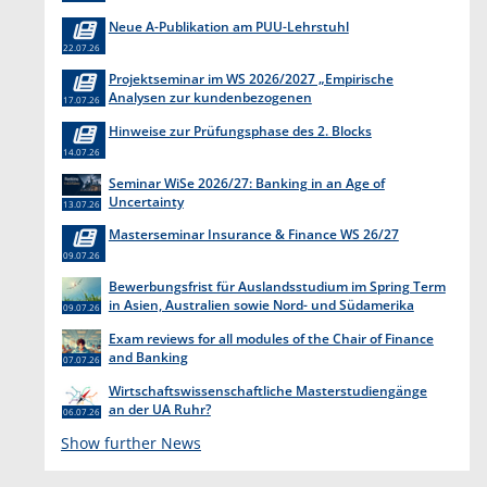
Neue A-Publikation am PUU-Lehrstuhl
22.07.26
Projektseminar im WS 2026/2027 „Empirische
Analysen zur kundenbezogenen
17.07.26
Erkenntnisgewinnung “
Hinweise zur Prüfungsphase des 2. Blocks
14.07.26
Seminar WiSe 2026/27: Banking in an Age of
Uncertainty
13.07.26
Masterseminar Insurance & Finance WS 26/27
09.07.26
Bewerbungsfrist für Auslandsstudium im Spring Term
in Asien, Australien sowie Nord- und Südamerika
09.07.26
endet am 31. Juli 2026
Exam reviews for all modules of the Chair of Finance
and Banking
07.07.26
Wirtschaftswissenschaftliche Masterstudiengänge
an der UA Ruhr?
06.07.26
Show further News