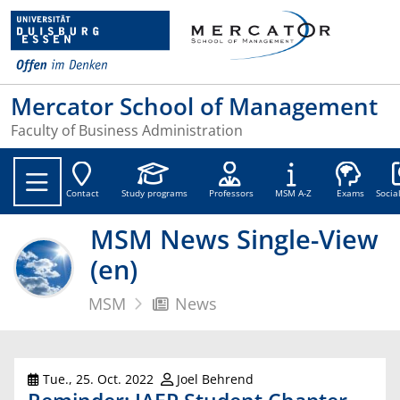
Mercator School of Management
Faculty of Business Administration
Soc
Contact
Study programs
Professors
MSM A-Z
Exams
Socia
MSM News Single-View
(en)
MSM
News
Tue., 25. Oct. 2022
Joel Behrend