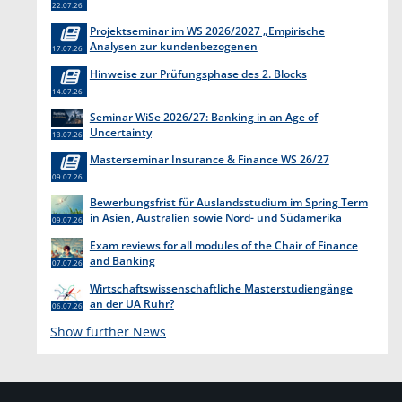
22.07.26
Projektseminar im WS 2026/2027 „Empirische
Analysen zur kundenbezogenen
17.07.26
Erkenntnisgewinnung “
Hinweise zur Prüfungsphase des 2. Blocks
14.07.26
Seminar WiSe 2026/27: Banking in an Age of
Uncertainty
13.07.26
Masterseminar Insurance & Finance WS 26/27
09.07.26
Bewerbungsfrist für Auslandsstudium im Spring Term
in Asien, Australien sowie Nord- und Südamerika
09.07.26
endet am 31. Juli 2026
Exam reviews for all modules of the Chair of Finance
and Banking
07.07.26
Wirtschaftswissenschaftliche Masterstudiengänge
an der UA Ruhr?
06.07.26
Show further News