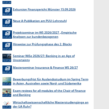
27.07.26
Exkursion Finanzgericht Münster 15.09.2026
24.07.26
Neue A-Publikation am PUU-Lehrstuhl
22.07.26
Projektseminar im WS 2026/2027 „Empirische
Analysen zur kundenbezogenen
17.07.26
Erkenntnisgewinnung “
Hinweise zur Prüfungsphase des 2. Blocks
14.07.26
Seminar WiSe 2026/27: Banking in an Age of
Uncertainty
13.07.26
Masterseminar Insurance & Finance WS 26/27
09.07.26
Bewerbungsfrist für Auslandsstudium im Spring Term
in Asien, Australien sowie Nord- und Südamerika
09.07.26
endet am 31. Juli 2026
Exam reviews for all modules of the Chair of Finance
and Banking
07.07.26
Wirtschaftswissenschaftliche Masterstudiengänge an
der UA Ruhr?
06.07.26