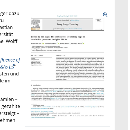
ager dazu
zu
astian
rsität
el Wolff
fluence of
M&As
”
esten und
le im
rämien –
 gezahlte
rsteigt –
rnehmen