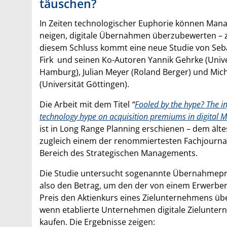
täuschen?
In Zeiten technologischer Euphorie können Man
neigen, digitale Übernahmen überzubewerten – 
diesem Schluss kommt eine neue Studie von Seb
Firk und seinen Ko-Autoren Yannik Gehrke (Unive
Hamburg), Julian Meyer (Roland Berger) und Mich
(Universität Göttingen).
Die Arbeit mit dem Titel
“
Fooled by the hype? The in
technology hype on acquisition premiums in digital 
ist in Long Range Planning erschienen – dem ält
zugleich einem der renommiertesten Fachjourna
Bereich des Strategischen Managements.
Die Studie untersucht sogenannte Übernahmep
also den Betrag, um den der von einem Erwerber
Preis den Aktienkurs eines Zielunternehmens übe
wenn etablierte Unternehmen digitale Zielunte
kaufen. Die Ergebnisse zeigen: