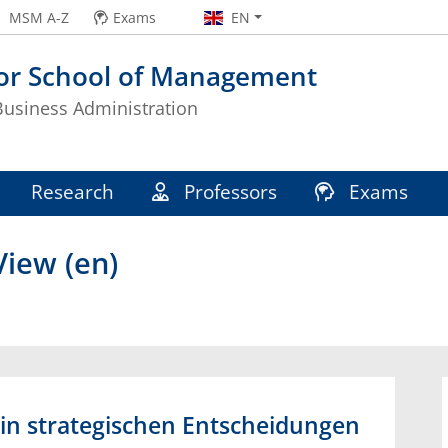
MSM A-Z
Exams
EN
or School of Management
 Business Administration
Research
Professors
Exams
iew (en)
in strategischen Entscheidungen