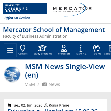
Mercator School of Management
Faculty of Business Administration
Soc
Contact
Study programs
Professors
MSM A-Z
Exams
Socia
MSM News Single-View
(en)
MSM
News
Tue., 02. Jun. 2026
Ronja Krane