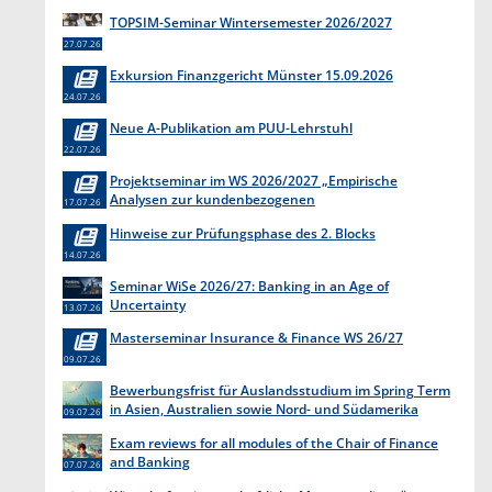
TOPSIM-Seminar Wintersemester 2026/2027
27.07.26
Exkursion Finanzgericht Münster 15.09.2026
24.07.26
Neue A-Publikation am PUU-Lehrstuhl
22.07.26
Projektseminar im WS 2026/2027 „Empirische
Analysen zur kundenbezogenen
17.07.26
Erkenntnisgewinnung “
Hinweise zur Prüfungsphase des 2. Blocks
14.07.26
Seminar WiSe 2026/27: Banking in an Age of
Uncertainty
13.07.26
Masterseminar Insurance & Finance WS 26/27
09.07.26
Bewerbungsfrist für Auslandsstudium im Spring Term
in Asien, Australien sowie Nord- und Südamerika
09.07.26
endet am 31. Juli 2026
Exam reviews for all modules of the Chair of Finance
and Banking
07.07.26