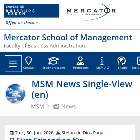
Mercator School of Management
Faculty of Business Administration
Soc
Contact
Study programs
Professors
MSM A-Z
Exams
Socia
MSM News Single-View
(en)
MSM
News
Tue., 30. Jun. 2026
Stefan de Dios Panal