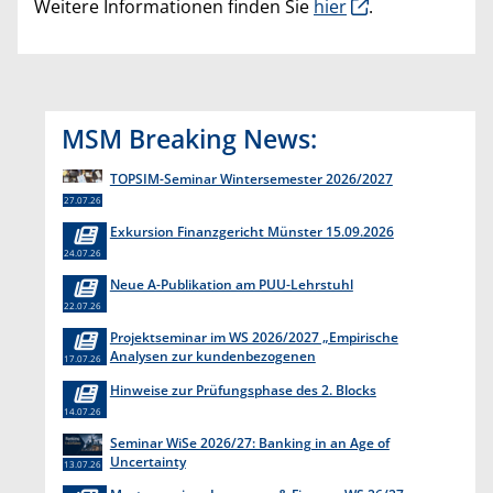
Weitere Informationen finden Sie
hier
.
MSM Breaking News:
TOPSIM-Seminar Wintersemester 2026/2027
27.07.26
Exkursion Finanzgericht Münster 15.09.2026
24.07.26
Neue A-Publikation am PUU-Lehrstuhl
22.07.26
Projektseminar im WS 2026/2027 „Empirische
Analysen zur kundenbezogenen
17.07.26
Erkenntnisgewinnung “
Hinweise zur Prüfungsphase des 2. Blocks
14.07.26
Seminar WiSe 2026/27: Banking in an Age of
Uncertainty
13.07.26