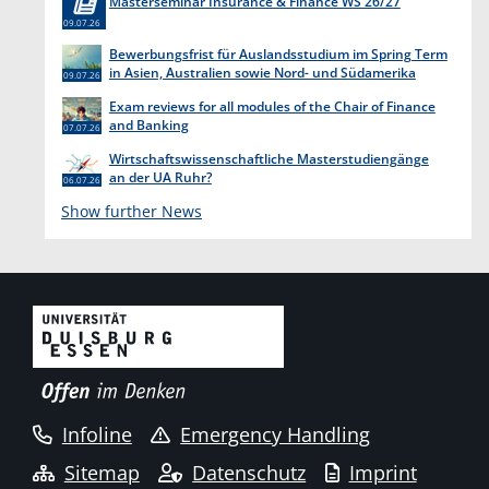
Masterseminar Insurance & Finance WS 26/27
09.07.26
Bewerbungsfrist für Auslandsstudium im Spring Term
in Asien, Australien sowie Nord- und Südamerika
09.07.26
endet am 31. Juli 2026
Exam reviews for all modules of the Chair of Finance
and Banking
07.07.26
Wirtschaftswissenschaftliche Masterstudiengänge
an der UA Ruhr?
06.07.26
Show further News
Infoline
Emergency Handling
Sitemap
Datenschutz
Imprint