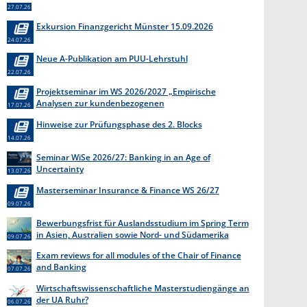
27.07.26
Exkursion Finanzgericht Münster 15.09.2026
24.07.26
Neue A-Publikation am PUU-Lehrstuhl
22.07.26
Projektseminar im WS 2026/2027 „Empirische
Analysen zur kundenbezogenen
17.07.26
Erkenntnisgewinnung “
Hinweise zur Prüfungsphase des 2. Blocks
14.07.26
Seminar WiSe 2026/27: Banking in an Age of
Uncertainty
13.07.26
Masterseminar Insurance & Finance WS 26/27
09.07.26
Bewerbungsfrist für Auslandsstudium im Spring Term
in Asien, Australien sowie Nord- und Südamerika
09.07.26
endet am 31. Juli 2026
Exam reviews for all modules of the Chair of Finance
and Banking
07.07.26
Wirtschaftswissenschaftliche Masterstudiengänge an
der UA Ruhr?
06.07.26