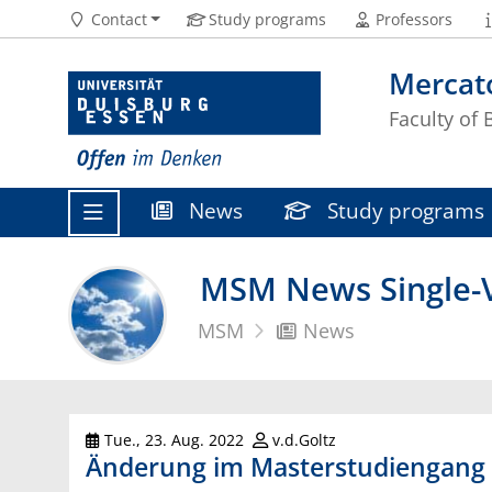
Contact
Study programs
Professors
Mercat
Faculty of
News
Study programs
MSM News Single-V
MSM
News
Tue., 23. Aug. 2022
v.d.Goltz
Änderung im Masterstudiengang 