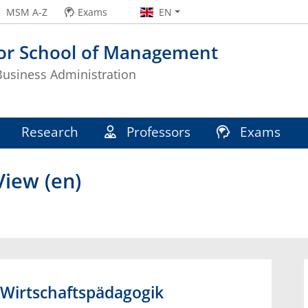
MSM A-Z
Exams
EN
or School of Management
 Business Administration
Research
Professors
Exams
iew (en)
Wirtschaftspädagogik